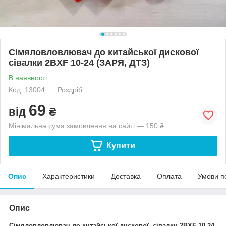
Сімяловловлювач до китайської дискової
сівалки 2BXF 10-24 (ЗАРЯ, ДТЗ)
В наявності
Код: 13004
Роздріб
69
від
₴
Мінімальна сума замовлення на сайті — 150 ₴
Купити
Опис
Характеристики
Доставка
Оплата
Умови п
Опис
Сімяловловлювач до китайської дискової сівалки 2BXF 10-24