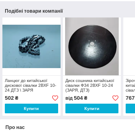
Подібні товари компанії
Ланцюг до китайської
Диск сошника китайської
Зіро
дискової сівалки 2BXF 10-
сівалки Ф34 2BXF 10-24
кита
24 ДТЗ \ ЗАРЯ
(ЗАРЯ, ДТЗ)
сіва
ЗАР
502
504
767
₴
від
₴
Купити
Купити
Про нас