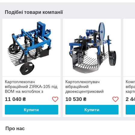
Подібні товари компанії
Картоплекопач
Картоплекопувач
Комп
вібраційний ZIRKA-105 під
вібраційний
вібр
ВОМ на мотоблок з
двоексцентриковий
карт
ходозменшувачем (без
ZIRKA-105 (КК9)
105 
11 040
10 530
2 4
₴
₴
карданного валу) (КК18)
Купити
Купити
Про нас