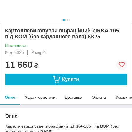
Картоплевикопувач вібраційний ZIRKA-105
під ВОМ (без карданного вала) КК25
В наявності
Код: КК25
Роздріб
11 660
₴
Купити
Опис
Характеристики
Доставка
Оплата
Умови п
Опис
Картоплевикопувач вібраційний ZIRKA-105 під ВОМ (без
карданного вала) (КК25)