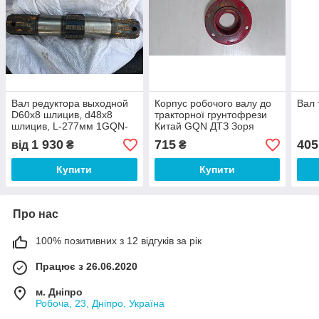
Вал редуктора выходной
Корпус робочого валу до
Вал 
D60х8 шлицив, d48х8
тракторної грунтофрези
шлицив, L-277мм 1GQN-
Китай GQN ДТЗ Зоря
150/160 на тракторную
1 930
715
405
від
₴
₴
почвофрезу
Купити
Купити
Про нас
100% позитивних з 12 відгуків за рік
Працює з 26.06.2020
м. Дніпро
Робоча, 23, Дніпро, Україна