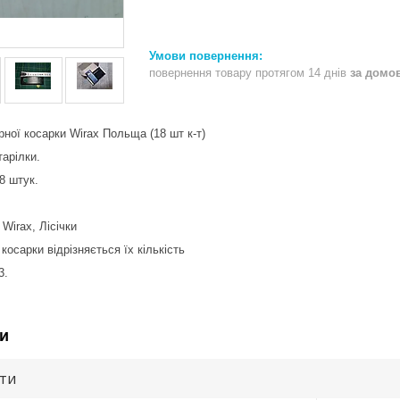
повернення товару протягом 14 днів
за домо
рної косарки Wirax Польща (18 шт к-т)
тарілки.
8 штук.
Wirax, Лісічки
осарки відрізняється їх кількість
х3.
и
ути