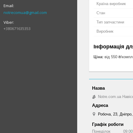
Країна виробник
notrecomua@gmail.com
Стан
Тип запчастини
+380671635353
Виробник
Інформація дл
Ціна:
від 550 ₴/компл
Notre.com.ua Навіс
Робоча, 23, Дніпро,
Графік роботи
Понеділок
09:00