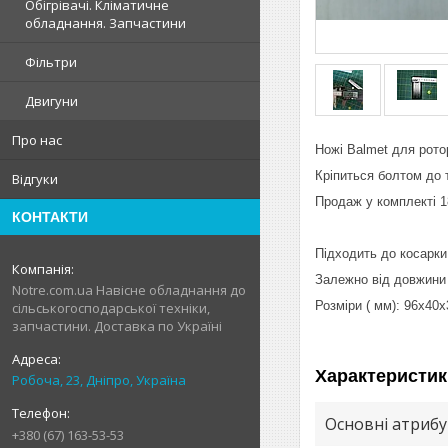
Обігрівачі. Кліматичне
обладнання. Запчастини
Фільтри
Двигуни
Про нас
Ножі Balmet для рото
Кріпиться болтом до 
Відгуки
Продаж у комплекті 1
КОНТАКТИ
Підходить до косарки 
Залежно від довжини к
Notre.com.ua Навісне обладнання до
Розміри ( мм): 96х40
сільськогосподарської техніки,
запчастини. Доставка по Україні
Характеристик
Робоча, 23, Дніпро, Україна
Основні атриб
+380 (67) 163-53-53