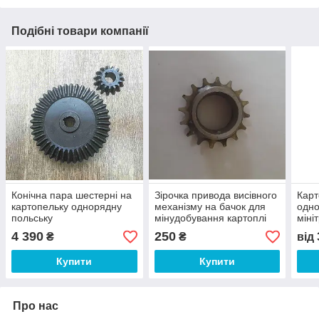
Подібні товари компанії
Конічна пара шестерні на
Зірочка привода висівного
Карт
картопельку однорядну
механізму на бачок для
одно
польську
мінудобування картоплі
міні
BOMET
4 390
250
₴
₴
від
Купити
Купити
Про нас