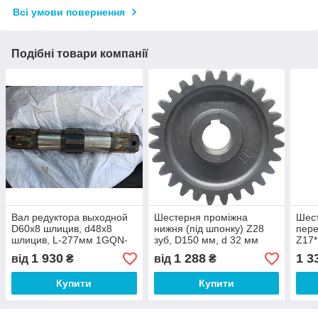
Всі умови повернення
Подібні товари компанії
Вал редуктора выходной
Шестерня проміжна
Шест
D60х8 шлицив, d48х8
нижня (під шпонку) Z28
пере
шлицив, L-277мм 1GQN-
зуб, D150 мм, d 32 мм
Z17*
150/160 на тракторную
1GQN-125/140
1GQ
1 930
1 288
1 3
від
₴
від
₴
почвофрезу
Купити
Купити