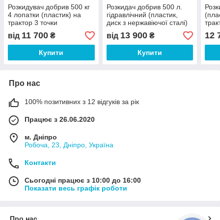
Розкидувач добрив 500 кг
Розкидач добрив 500 л.
Розк
4 лопатки (пластик) на
гідравлічний (пластик,
(пла
трактор 3 точки
диск з нержавіючої сталі)
трак
на трактор
11 700
13 900
12 
від
₴
від
₴
Купити
Купити
Про нас
100% позитивних з 12 відгуків за рік
Працює з 26.06.2020
м. Дніпро
Робоча, 23, Дніпро, Україна
Контакти
Сьогодні працює з 10:00 до 16:00
Показати весь графік роботи
Про нас