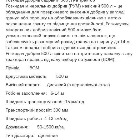
Розкидач мінеральних добрив (РУМ) навісний 500 л – це
обладнання для поверхневого внесення добрив у вигляді
гранул або порошку на оброблюваних ділянках з метою
покращення ґрунту та підвищення врожайності. Розкидувач
мінеральних добрив навісний 500 л може бути
укомплектований нержавіючим на шість лопаток, що
забезпечують рівномірний розкид гранул на ширину до 14 м.
Так як мінеральні добрива відносяться до агресивних .
Розкидач добрив 500 л кріпиться на триточкову наважку ззаду
трактора і працює від валу відбору потужності (ВОМ).
Привід ВОМ
Допустима місткість: 500 кг
Висівний апарат: Дисковий (з нержавіючої сталі)
Робоче захоплення: 6-14 м
Швидкість транспортування: 15 км/год
Транспортний просвіт: 300 мм
Швидкість робоча: 4-13 км/год
Дозування: 50-1500 кг/га
Тип дозатора: щілинний