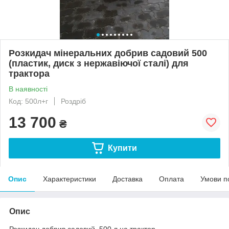
Розкидач мінеральних добрив садовий 500
(пластик, диск з нержавіючої сталі) для
трактора
В наявності
Код: 500л+г
Роздріб
13 700
₴
Купити
Опис
Характеристики
Доставка
Оплата
Умови п
Опис
Розкидач добрив садовий 500 л на трактор