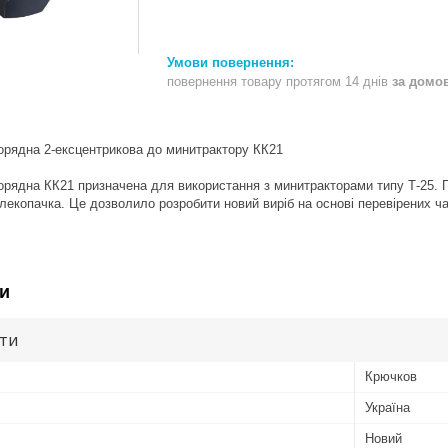
повернення товару протягом 14 днів
за домо
орядна 2-ексцентрикова до минитрактору КК21
рядна КК21 призначена для використання з минитракторами типу Т-25. П
лекопачка. Це дозволило розробити новий виріб на основі перевірених ч
и
ути
Крючков
Україна
Новий