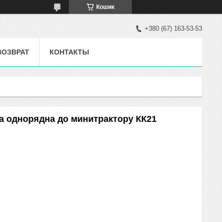
Кошик
+380 (67) 163-53-53
ВОЗВРАТ
КОНТАКТЫ
а однорядна до минитрактору КК21