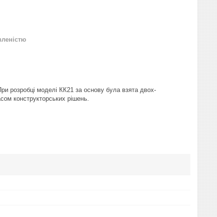
вленістю
ри розробці моделі КК21 за основу була взята двох-
асом конструкторських рішень.