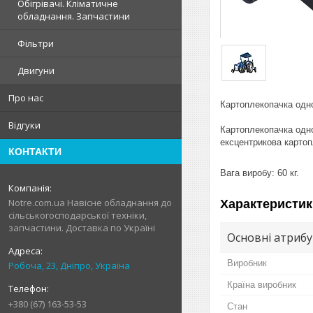
Обігрівачі. Кліматичне
обладнання. Запчастини
Фільтри
Двигуни
Про нас
Картоплекопачка одн
Відгуки
Картоплекопачка одно
ексцентрикова картоп
КОНТАКТИ
Вага виробу: 60 кг.
Notre.com.ua Навісне обладнання до
Характеристик
сільськогосподарської техніки,
запчастини. Доставка по Україні
Основні атриб
Виробник
Робоча, 23, Дніпро, Україна
Країна виробник
+380 (67) 163-53-53
Стан