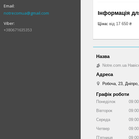
Інформація дл
notrecomua@gmail.com
Ціна:
від 17 650 ₴
+380671635353
Notre.com.ua Навіс
Робоча, 23, Дніпро,
Графік роботи
Понеділок
09:00
Вівторок
09:00
Середа
09:00
Четвер
09:00
Пʼятниця
09:00