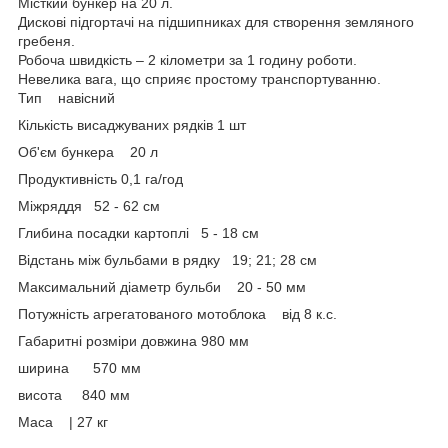
Місткий бункер на 20 л.
Дискові підгортачі на підшипниках для створення земляного
гребеня.
Робоча швидкість – 2 кілометри за 1 годину роботи.
Невелика вага, що сприяє простому транспортуванню.
Тип навісний
Кількість висаджуваних рядків 1 шт
Об'єм бункера 20 л
Продуктивність 0,1 га/год
Міжряддя 52 - 62 см
Глибина посадки картоплі 5 - 18 см
Відстань між бульбами в рядку 19; 21; 28 см
Максимальний діаметр бульби 20 - 50 мм
Потужність агрегатованого мотоблока від 8 к.с.
Габаритні розміри довжина 980 мм
ширина 570 мм
висота 840 мм
Маса | 27 кг