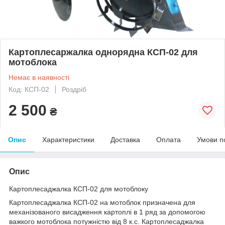
Картоплесаржалка однорядна КСП-02 для
мотоблока
Немає в наявності
Код: КСП-02
Роздріб
2 500
₴
Опис
Характеристики
Доставка
Оплата
Умови п
Опис
Картоплесаджалка КСП-02 для мотоблоку
Картоплесаджалка КСП-02 на мотоблок призначена для
механізованого висадження картоплі в 1 ряд за допомогою
важкого мотоблока потужністю від 8 к.с. Картоплесаджалка