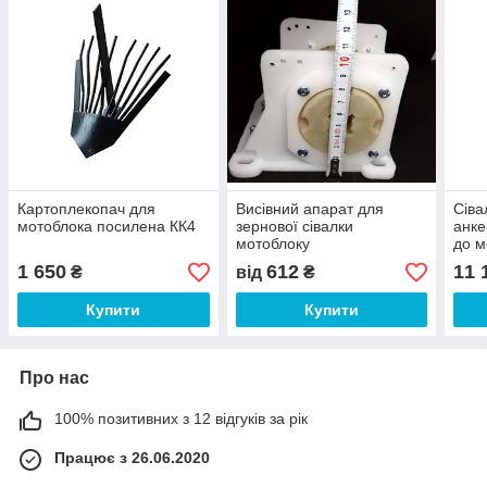
Картоплекопач для
Висівний апарат для
Сіва
мотоблока посилена КК4
зернової сівалки
анке
мотоблоку
до м
для 
1 650
612
11 
₴
від
₴
Купити
Купити
Про нас
100% позитивних з 12 відгуків за рік
Працює з 26.06.2020