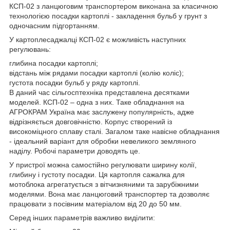
КСП-02 з ланцюговим транспортером виконана за класичною
технологією посадки картоплі - закладення бульб у грунт з
одночасним підгортанням.
У картоплесаджалці КСП-02 є можливість наступних
регулювань:
глибина посадки картоплі;
відстань між рядами посадки картоплі (колію коліс);
густота посадки бульб у ряду картоплі.
В даний час сільгосптехніка представлена ​​десятками
моделей. КСП-02 – одна з них. Таке обладнання на
АГРОКРАМ Україна має заслужену популярність, адже
відрізняється довговічністю. Корпус створений із
високоміцного сплаву сталі. Загалом таке навісне обладнання
- ідеальний варіант для обробки невеликого земляного
наділу. Робочі параметри доводять це.
У пристрої можна самостійно регулювати ширину колії,
глибину і густоту посадки. Ця картопля сажалка для
мотоблока агрегатується з вітчизняними та зарубіжними
моделями. Вона має ланцюговий транспортер та дозволяє
працювати з посівним матеріалом від 20 до 50 мм.
Серед інших параметрів важливо виділити: