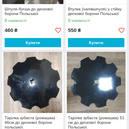
Шпуля-бугша до дискової
Втулка (напівшпуля) у стійку
борони Польської
дискової борони Польської
В наявності
В наявності
460
550
₴
₴
Купити
Купити
Тарілка зубаста (ромашка)
Тарілка зубаста (ромашка) 51
46см до дискової борони
см до дискової борони
польської.
Польської.