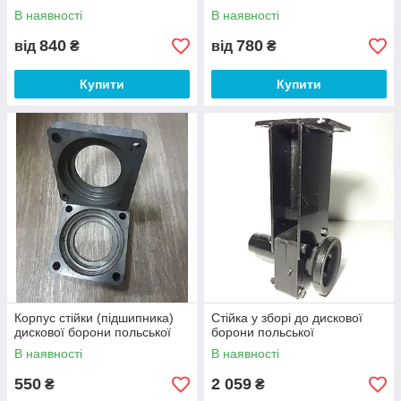
В наявності
В наявності
840
780
від
₴
від
₴
Купити
Купити
Корпус стійки (підшипника)
Стійка у зборі до дискової
дискової борони польської
борони польської
В наявності
В наявності
550
2 059
₴
₴