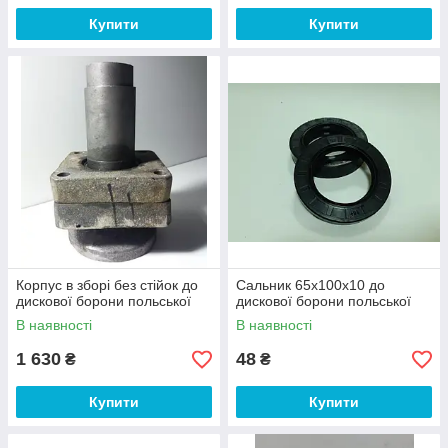
Купити
Купити
Корпус в зборі без стійок до
Сальник 65х100х10 до
дискової борони польської
дискової борони польської
В наявності
В наявності
1 630
48
₴
₴
Купити
Купити